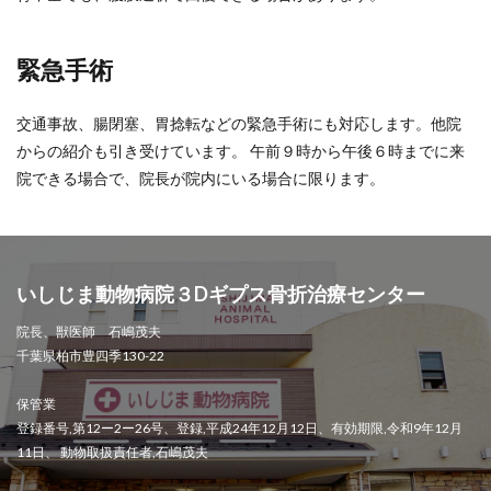
緊急手術
交通事故、腸閉塞、胃捻転などの緊急手術にも対応します。他院
からの紹介も引き受けています。 午前９時から午後６時までに来
院できる場合で、院長が院内にいる場合に限ります。
いしじま動物病院３Dギプス骨折治療センター
院長、獣医師 石嶋茂夫
千葉県柏市豊四季130-22
保管業
登録番号,第12ー2ー26号、登録,平成24年12月12日、有効期限,令和9年12月
11日、 動物取扱責任者,石嶋茂夫