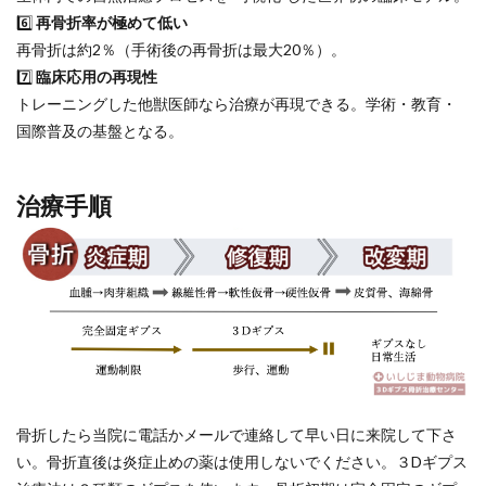
6️⃣
再骨折率が極めて低い
再骨折は約2％（手術後の再骨折は最大20％）。
7️⃣
臨床応用の再現性
トレーニングした他獣医師なら治療が再現できる。学術・教育・
国際普及の基盤となる。
治療手順
骨折したら当院に電話かメールで連絡して早い日に来院して下さ
い。骨折直後は炎症止めの薬は使用しないでください。３Dギプス