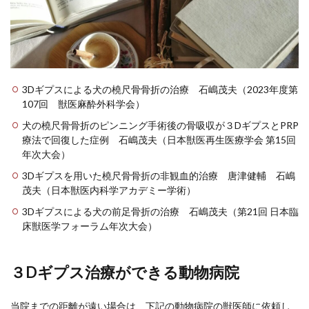
3Dギプスによる犬の橈尺骨骨折の治療 石嶋茂夫（2023年度第
107回 獣医麻酔外科学会）
犬の橈尺骨骨折のピンニング手術後の骨吸収が３DギプスとPRP
療法で回復した症例 石嶋茂夫（日本獣医再生医療学会 第15回
年次大会）
3Dギプスを用いた橈尺骨骨折の非観血的治療 唐津健輔 石嶋
茂夫（日本獣医内科学アカデミー学術）
3Dギプスによる犬の前足骨折の治療 石嶋茂夫（第21回 日本臨
床獣医学フォーラム年次大会）
３Dギプス治療ができる動物病院
当院までの距離が遠い場合は、下記の動物病院の獣医師に依頼し