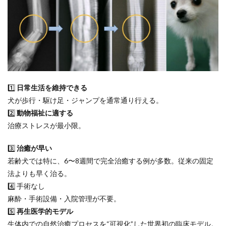
1️⃣
日常生活を維持できる
犬が歩行・駆け足・ジャンプを通常通り行える。
2️⃣
動物福祉に適する
治療ストレスが最小限。
3️⃣
治癒が早い
若齢犬では特に、6〜8週間で完全治癒する例が多数。従来の固定
法よりも早く治る。
4️⃣ 手術なし
麻酔・手術設備・入院管理が不要。
5️⃣
再生医学的モデル
生体内での自然治癒プロセスを“可視化”した世界初の臨床モデル。