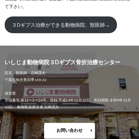
て下さい。
３Dギプス治療ができる動物病院、獣医師→
いしじま動物病院３Dギプス骨折治療センター
院長、獣医師 石嶋茂夫
千葉県柏市豊四季130-22
保管業
登録番号,第12ー2ー26号、登録,平成24年12月12日、有効期限,令和9年12月
11日、 動物取扱責任者,石嶋茂夫
お問い合わせ