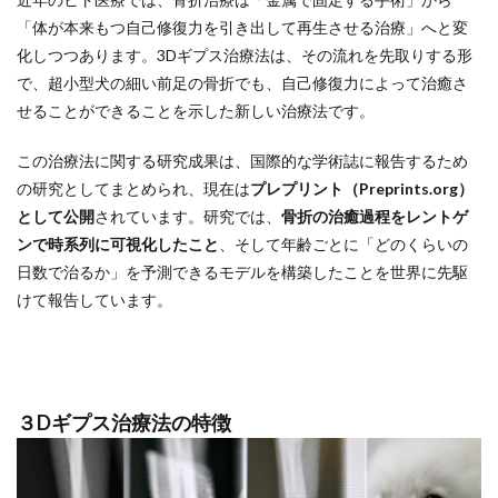
「体が本来もつ自己修復力を引き出して再生させる治療」へと変
化しつつあります。3Dギプス治療法は、その流れを先取りする形
で、超小型犬の細い前足の骨折でも、自己修復力によって治癒さ
せることができることを示した新しい治療法です。
この治療法に関する研究成果は、国際的な学術誌に報告するため
の研究としてまとめられ、現在は
プレプリント（Preprints.org）
として公開
されています。研究では、
骨折の治癒過程をレントゲ
ンで時系列に可視化したこと
、そして年齢ごとに「どのくらいの
日数で治るか」を予測できるモデルを構築したことを世界に先駆
けて報告しています。
３Dギプス治療法の特徴