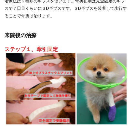
治療法は２種類のギプスを使います。骨折初期は完全固定のギプ
スで７日目くらいに３Dギプスです。３Dギプスを装着して歩行す
ることで骨折は治ります。
来院後の治療
ステップ１、牽引固定